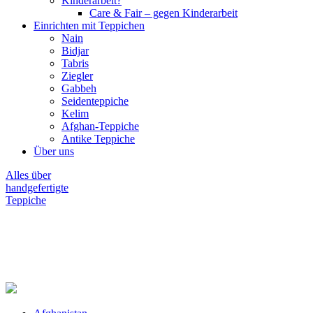
Kinderarbeit?
Care & Fair – gegen Kinderarbeit
Einrichten mit Teppichen
Nain
Bidjar
Tabris
Ziegler
Gabbeh
Seidenteppiche
Kelim
Afghan-Teppiche
Antike Teppiche
Über uns
Alles über
handgefertigte
Teppiche