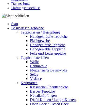
Datenschutz
Haftungsausschluss
Start
Basiswissen Teppiche
Teppich­arten / Her­stellung
Handgeknüpfte Teppiche
Flachgewebe
Handgetuftete Teppiche
Handgewebte Teppiche
Felle und Lederteppiche
Teppich­materialien
Wolle
Baumwolle
Merzerisierte Baumwolle
Seide
Viskose
Knüpfarten
Klassische Orientteppiche
Berber-Teppiche
Nepalknüpfungen
Djufti-Knoten / Langri-Knoten
Open Back / Closed Back