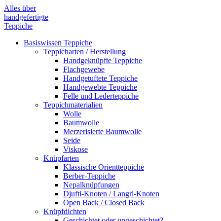
Alles über
handgefertigte
Teppiche
Basiswissen Teppiche
Teppich­arten / Her­stellung
Handgeknüpfte Teppiche
Flachgewebe
Handgetuftete Teppiche
Handgewebte Teppiche
Felle und Lederteppiche
Teppich­materialien
Wolle
Baumwolle
Merzerisierte Baumwolle
Seide
Viskose
Knüpfarten
Klassische Orientteppiche
Berber-Teppiche
Nepalknüpfungen
Djufti-Knoten / Langri-Knoten
Open Back / Closed Back
Knüpfdichten
Geschichtet oder ungeschichtet?