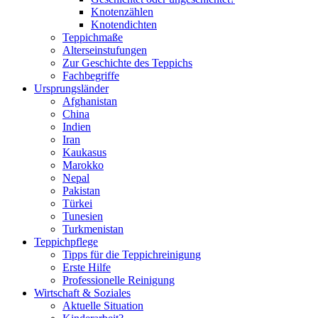
Knotenzählen
Knotendichten
Teppichmaße
Alterseinstufungen
Zur Geschichte des Teppichs
Fachbegriffe
Ursprungs­länder
Afghanistan
China
Indien
Iran
Kaukasus
Marokko
Nepal
Pakistan
Türkei
Tunesien
Turkmenistan
Teppich­pflege
Tipps für die Teppichreinigung
Erste Hilfe
Professionelle Reinigung
Wirtschaft & Soziales
Aktuelle Situation