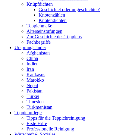
Knüpfdichten
Geschichtet oder ungeschichtet?
Knotenzählen
Knotendichten
Teppichmaße
Alterseinstufungen
Zur Geschichte des Teppichs
Fachbegriffe
Ursprungs­länder
Afghanistan
China
Indien
Iran
Kaukasus
Marokko
Nepal
Pakistan
Türkei
Tunesien
Turkmenistan
Teppich­pflege
Tipps für die Teppichreinigung
Erste Hilfe
Professionelle Reinigung
Wirtschaft & Soziales