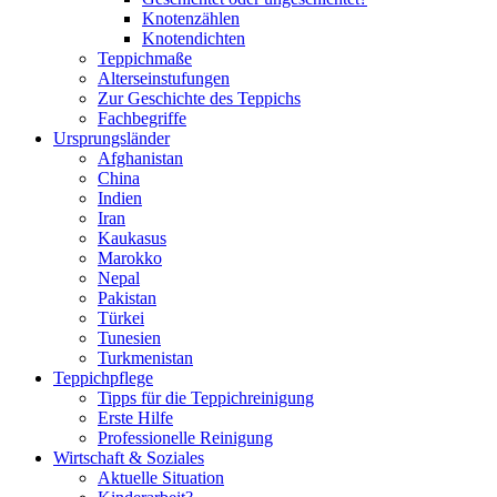
Knotenzählen
Knotendichten
Teppichmaße
Alterseinstufungen
Zur Geschichte des Teppichs
Fachbegriffe
Ursprungs­länder
Afghanistan
China
Indien
Iran
Kaukasus
Marokko
Nepal
Pakistan
Türkei
Tunesien
Turkmenistan
Teppich­pflege
Tipps für die Teppichreinigung
Erste Hilfe
Professionelle Reinigung
Wirtschaft & Soziales
Aktuelle Situation