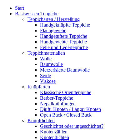
Start
Basiswissen Teppiche
Teppich­arten / Her­stellung
Handgeknüpfte Teppiche
Flachgewebe
Handgetuftete Teppiche
Handgewebte Teppiche
Felle und Lederteppiche
Teppich­materialien
Wolle
Baumwolle
Merzerisierte Baumwolle
Seide
Viskose
Knüpfarten
Klassische Orientteppiche
Berber-Teppiche
Nepalknüpfungen
Djufti-Knoten / Langri-Knoten
Open Back / Closed Back
Knüpfdichten
Geschichtet oder ungeschichtet?
Knotenzählen
Knotendichten