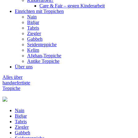
Kinderarbeit?
Care & Fair – gegen Kinderarbeit
Einrichten mit Teppichen
Nain
Bidjar
Tabris
Ziegler
Gabbeh
Seidenteppiche
Kelim
Afghan-Teppiche
Antike Teppiche
Über uns
Alles über
handgefertigte
Teppiche
Nain
Bidjar
Tabris
Ziegler
Gabbeh