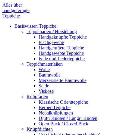
Alles über
handgefertigte
Teppiche
Basiswissen Teppiche
Teppich­arten / Her­stellung
Handgeknüpfte Teppiche
Flachgewebe
Handgetuftete Teppiche
Handgewebte Teppiche
Felle und Lederteppiche
Teppich­materialien
Wolle
Baumwolle
Merzerisierte Baumwolle
Seide
Viskose
Knüpfarten
Klassische Orientteppiche
Berber-Teppiche
Nepalknüpfungen
Djufti-Knoten / Langri-Knoten
Open Back / Closed Back
Knüpfdichten
Geschichtet oder ungeschichtet?