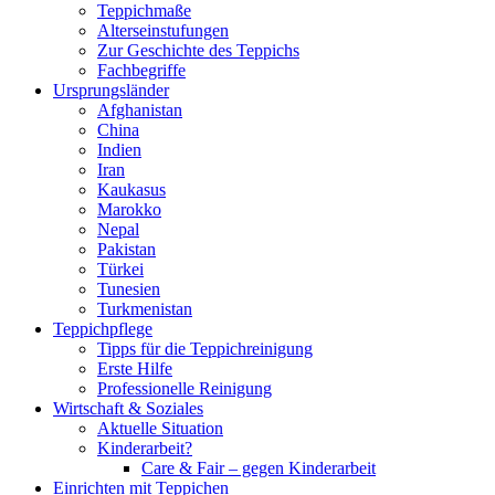
Teppichmaße
Alterseinstufungen
Zur Geschichte des Teppichs
Fachbegriffe
Ursprungs­länder
Afghanistan
China
Indien
Iran
Kaukasus
Marokko
Nepal
Pakistan
Türkei
Tunesien
Turkmenistan
Teppich­pflege
Tipps für die Teppichreinigung
Erste Hilfe
Professionelle Reinigung
Wirtschaft & Soziales
Aktuelle Situation
Kinderarbeit?
Care & Fair – gegen Kinderarbeit
Einrichten mit Teppichen