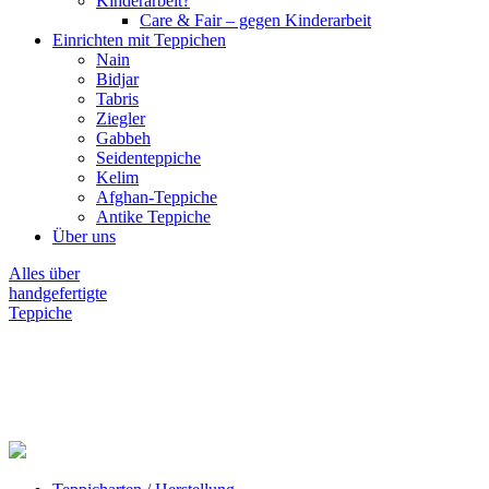
Kinderarbeit?
Care & Fair – gegen Kinderarbeit
Einrichten mit Teppichen
Nain
Bidjar
Tabris
Ziegler
Gabbeh
Seidenteppiche
Kelim
Afghan-Teppiche
Antike Teppiche
Über uns
Alles über
handgefertigte
Teppiche