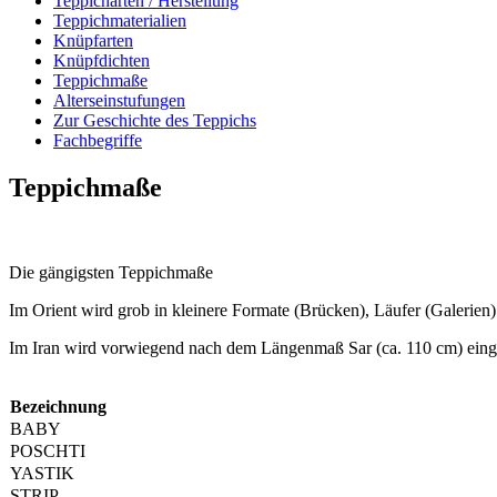
Teppich­arten / Her­stellung
Teppich­materialien
Knüpfarten
Knüpfdichten
Teppichmaße
Alterseinstufungen
Zur Geschichte des Teppichs
Fachbegriffe
Teppichmaße
Die gängigsten Teppichmaße
Im Orient wird grob in kleinere Formate (Brücken), Läufer (Galerien
Im Iran wird vorwiegend nach dem Längenmaß Sar (ca. 110 cm) einges
Bezeichnung
BABY
POSCHTI
YASTIK
STRIP