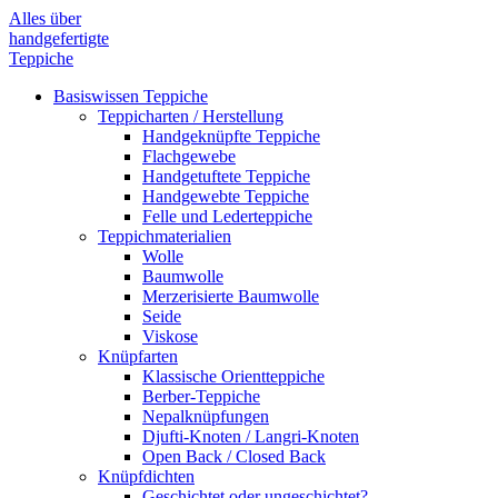
Alles über
handgefertigte
Teppiche
Basiswissen Teppiche
Teppich­arten / Her­stellung
Handgeknüpfte Teppiche
Flachgewebe
Handgetuftete Teppiche
Handgewebte Teppiche
Felle und Lederteppiche
Teppich­materialien
Wolle
Baumwolle
Merzerisierte Baumwolle
Seide
Viskose
Knüpfarten
Klassische Orientteppiche
Berber-Teppiche
Nepalknüpfungen
Djufti-Knoten / Langri-Knoten
Open Back / Closed Back
Knüpfdichten
Geschichtet oder ungeschichtet?