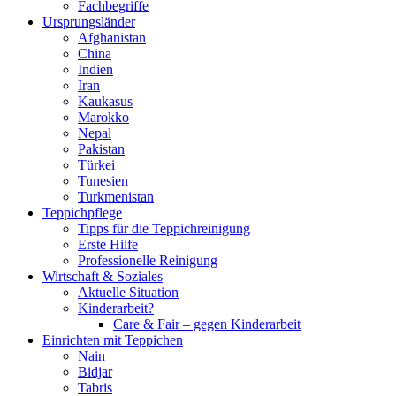
Fachbegriffe
Ursprungs­länder
Afghanistan
China
Indien
Iran
Kaukasus
Marokko
Nepal
Pakistan
Türkei
Tunesien
Turkmenistan
Teppich­pflege
Tipps für die Teppichreinigung
Erste Hilfe
Professionelle Reinigung
Wirtschaft & Soziales
Aktuelle Situation
Kinderarbeit?
Care & Fair – gegen Kinderarbeit
Einrichten mit Teppichen
Nain
Bidjar
Tabris