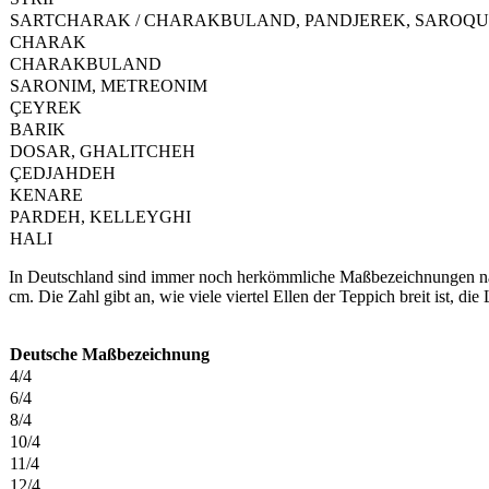
SARTCHA­RAK / CHARAKBU­LAND, PANDJEREK, SAROQ
CHARAK
CHARAKBULAND
SARONIM, METREONIM
ÇEYREK
BARIK
DOSAR, GHALITCHEH
ÇEDJAHDEH
KENARE
PARDEH, KELLEYGHI
HALI
In Deutschland sind immer noch herkömmliche Maßbezeichnungen nach s
cm. Die Zahl gibt an, wie viele viertel Ellen der Teppich breit ist, di
Deutsche Maßbezeichnung
4/4
6/4
8/4
10/4
11/4
12/4