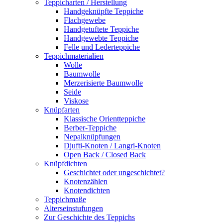
Teppich­arten / Her­stellung
Handgeknüpfte Teppiche
Flachgewebe
Handgetuftete Teppiche
Handgewebte Teppiche
Felle und Lederteppiche
Teppich­materialien
Wolle
Baumwolle
Merzerisierte Baumwolle
Seide
Viskose
Knüpfarten
Klassische Orientteppiche
Berber-Teppiche
Nepalknüpfungen
Djufti-Knoten / Langri-Knoten
Open Back / Closed Back
Knüpfdichten
Geschichtet oder ungeschichtet?
Knotenzählen
Knotendichten
Teppichmaße
Alterseinstufungen
Zur Geschichte des Teppichs