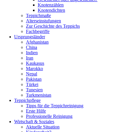
Knotenzählen
Knotendichten
Teppichmaße
Alterseinstufungen
Zur Geschichte des Teppichs
Fachbegriffe
Ursprungs­länder
Afghanistan
China
Indien
Iran
Kaukasus
Marokko
Nepal
Pakistan
Türkei
Tunesien
Turkmenistan
Teppich­pflege
Tipps für die Teppichreinigung
Erste Hilfe
Professionelle Reinigung
Wirtschaft & Soziales
Aktuelle Situation