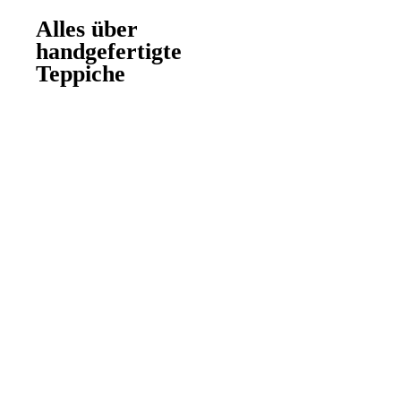
Alles über
Alles über
handgefertigte
handgefertigte
Teppiche
Teppiche