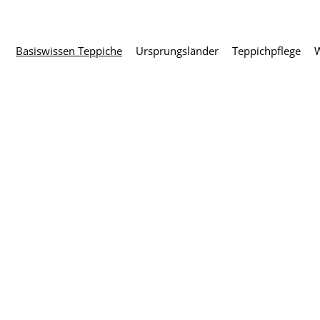
Basiswissen Teppiche
Ursprungs­länder
Teppich­pflege
W